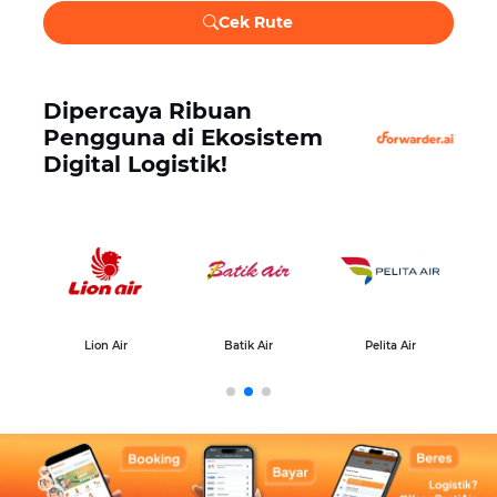
Cek Rute
Dipercaya Ribuan
Pengguna di Ekosistem
Digital Logistik!
Lion Air
Batik Air
Pelita Air
PT 