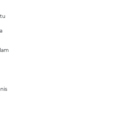
tu
a
alam
nis