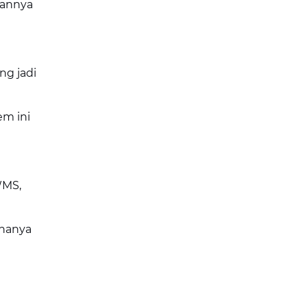
lannya
ng jadi
em ini
WMS,
 hanya