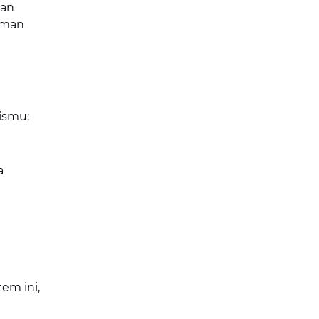
gan
iman
ismu:
a
em ini,