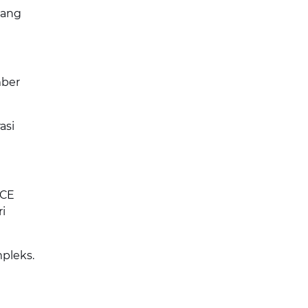
yang
mber
asi
SCE
i
pleks.