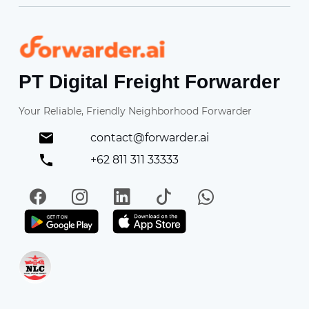
Forwarder
PT Digital Freight Forwarder
Your Reliable, Friendly Neighborhood Forwarder
contact@forwarder.ai
+62 811 311 33333
Facebook
Instagram
LinkedIn
TikTok
WhatsApp
Get it on Play Store
Get in on App Store