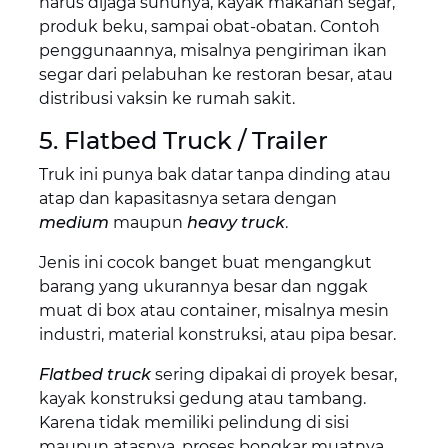
harus dijaga suhunya, kayak makanan segar,
produk beku, sampai obat-obatan. Contoh
penggunaannya, misalnya pengiriman ikan
segar dari pelabuhan ke restoran besar, atau
distribusi vaksin ke rumah sakit.
5. Flatbed Truck / Trailer
Truk ini punya bak datar tanpa dinding atau
atap dan kapasitasnya setara dengan
medium
maupun
heavy truck
.
Jenis ini cocok banget buat mengangkut
barang yang ukurannya besar dan nggak
muat di box atau container, misalnya mesin
industri, material konstruksi, atau pipa besar.
Flatbed truck
sering dipakai di proyek besar,
kayak konstruksi gedung atau tambang.
Karena tidak memiliki pelindung di sisi
maupun atasnya, proses bongkar muatnya