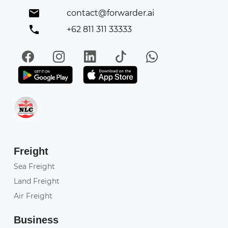
contact@forwarder.ai
+62 811 311 33333
Facebook
Instagram
LinkedIn
TikTok
WhatsApp
Get it on Play Store
Get in on App Store
Freight
Sea Freight
Land Freight
Air Freight
Business