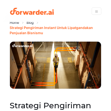
Forwarder
Menu
Home
Blog
Strategi Pengiriman Instant Untuk Lipatgandakan
Penjualan Bisnismu
Strategi Pengiriman