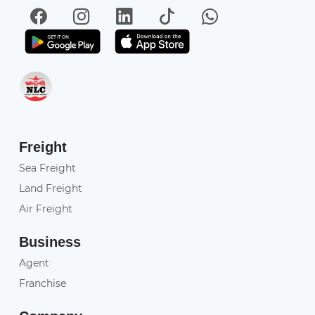
Facebook
Instagram
LinkedIn
TikTok
WhatsApp
Get it on Play Store
Get in on App Store
Freight
Sea Freight
Land Freight
Air Freight
Business
Agent
Franchise