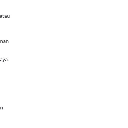
 atau
inan
aya.
an