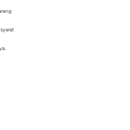
arang
syarat
ya,