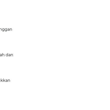
anggan
pah dan
ukkan