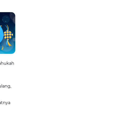
tahukah
lang,
atnya