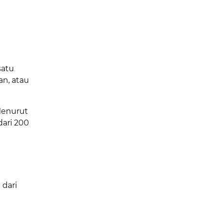
satu
an, atau
Menurut
dari 200
 dari