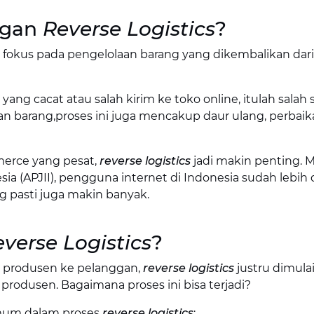
ngan
Reverse Logistics
?
g fokus pada pengelolaan barang yang dikembalikan dari
g cacat atau salah kirim ke toko online, itulah salah 
an barang,proses ini juga mencakup daur ulang, perbaik
erce yang pesat,
reverse logistics
jadi makin penting. 
ia (APJII), pengguna internet di Indonesia sudah lebih 
g pasti juga makin banyak.
verse Logistics
?
ari produsen ke pelanggan,
reverse logistics
justru dimulai
odusen. Bagaimana proses ini bisa terjadi?
 umum dalam proses
reverse logistics
: