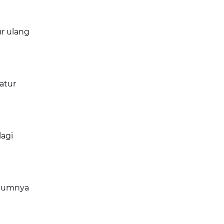
ur ulang
atur
lagi
belumnya