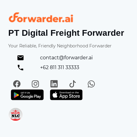
Forwarder
PT Digital Freight Forwarder
Your Reliable, Friendly Neighborhood Forwarder
contact@forwarder.ai
+62 811 311 33333
Facebook
Instagram
LinkedIn
TikTok
WhatsApp
Get it on Play Store
Get in on App Store