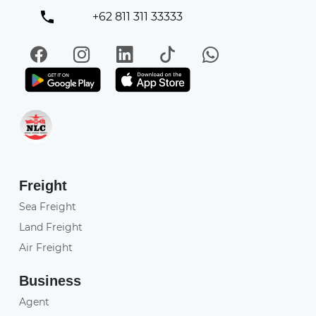
+62 811 311 33333
Facebook
Instagram
LinkedIn
TikTok
WhatsApp
Get it on Play Store
Get in on App Store
Freight
Sea Freight
Land Freight
Air Freight
Business
Agent