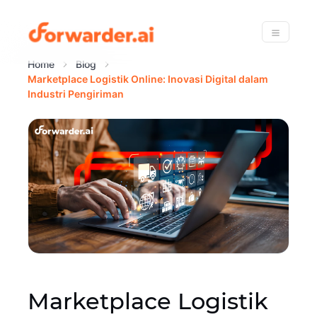
Forwarder
Menu
Home
Blog
Marketplace Logistik Online: Inovasi Digital dalam
Industri Pengiriman
Marketplace Logistik