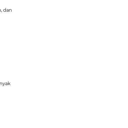
n, dan
anyak