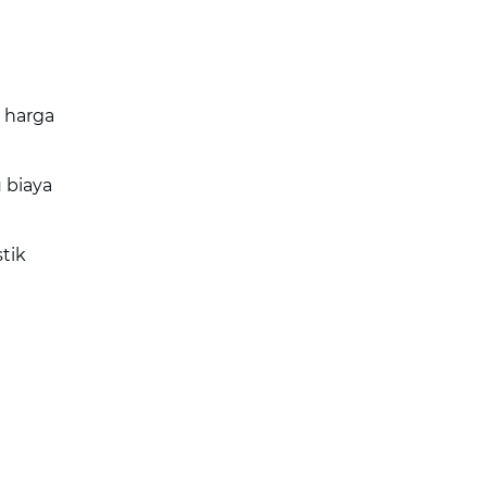
 harga
u biaya
tik
a