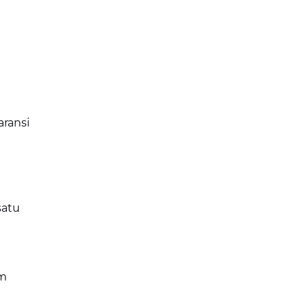
aransi
satu
am