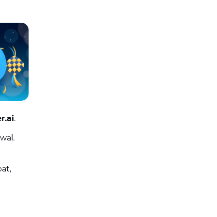
r.ai
.
wal.
at,