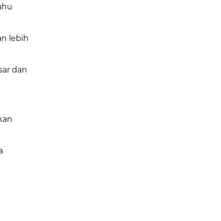
tahu
an lebih
sar dan
kan
a