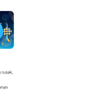
 rusak,
anan