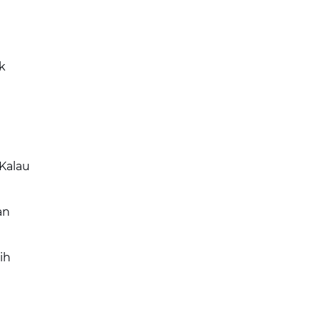
k
Kalau
an
ih