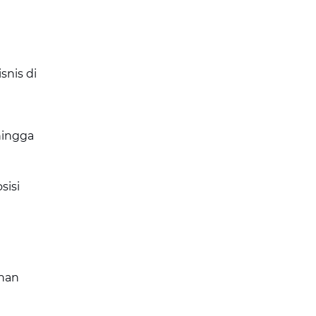
snis di
hingga
isi
han