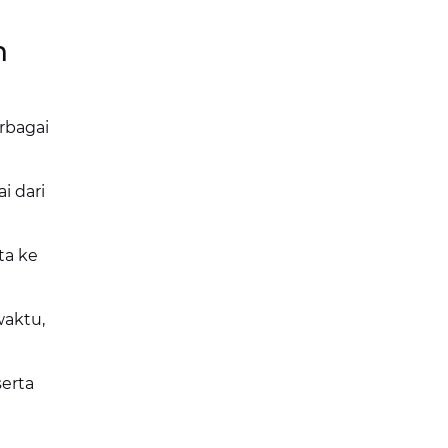
n
rbagai
i dari
ta ke
waktu,
erta