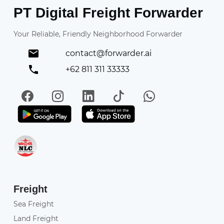
PT Digital Freight Forwarder
Your Reliable, Friendly Neighborhood Forwarder
contact@forwarder.ai
+62 811 311 33333
Facebook
Instagram
LinkedIn
TikTok
WhatsApp
Get it on Play Store
Get in on App Store
Freight
Sea Freight
Land Freight