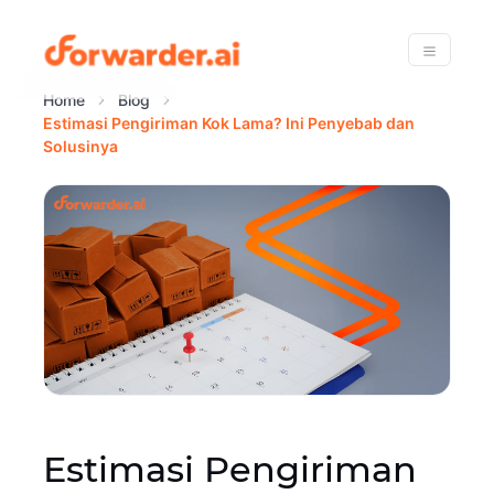
Forwarder
Menu
Home
Blog
Estimasi Pengiriman Kok Lama? Ini Penyebab dan
Solusinya
Estimasi Pengiriman