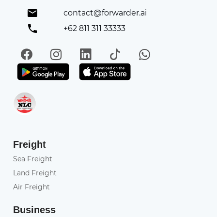
contact@forwarder.ai
+62 811 311 33333
Facebook
Instagram
LinkedIn
TikTok
WhatsApp
Get it on Play Store
Get in on App Store
Freight
Sea Freight
Land Freight
Air Freight
Business