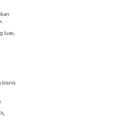
ikan
k.
 luas,
bisnis
.
PL