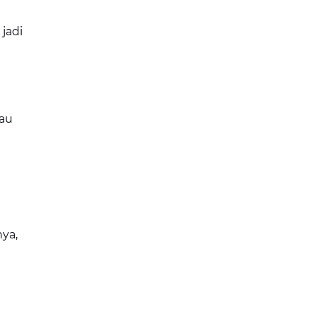
jadi
tau
ya,
a