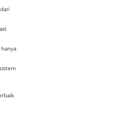
dari
ast
k hanya
 sistem
k
erbaik