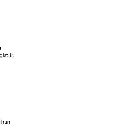
u
istik.
uhan