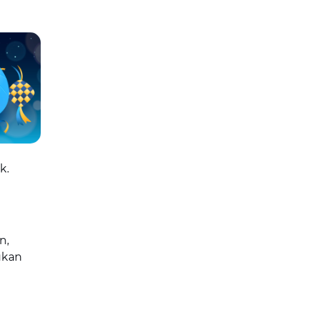
k.
n,
ukan