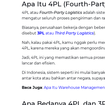
Apa Itu 4PL (Fourth-Part
4PL atau
Fourth-Party Logistics
adalah sist
mengatur seluruh proses pengiriman dan ran
Biasanya, perusahaan bekerja dengan beber
disebut
3PL
atau
Third Party Logistics
).
Nah, kalau pakai 4PL, kamu nggak perlu me
4PL, karena mereka yang akan mengoordin
Jadi, 4PL ini yang memastikan semua proses
lancar dan efisien.
Di Indonesia, sistem seperti ini mulai ban
antar kota atau bahkan antar negara, supa
Baca Juga
:
Apa Itu Warehouse Management
Apa Bedanya 4PL dan 3