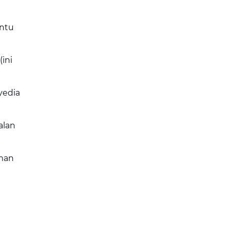
antu
(ini
yedia
alan
iman